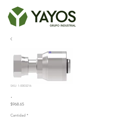
SKU: 1-0003216
.
Precio
$968.65
Cantidad
*