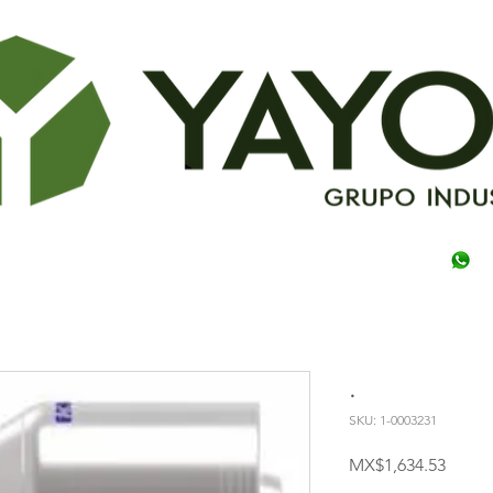
.
SKU: 1-0003231
Price
MX$1,634.53