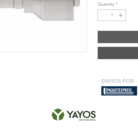
Quantity
*
ENVIOS POR: