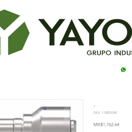
.
SKU: 1-0003240
Price
MX$1,762.64