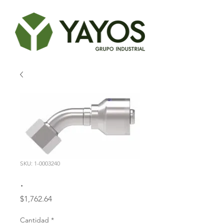
SKU: 1-0003240
.
Precio
$1,762.64
Cantidad
*