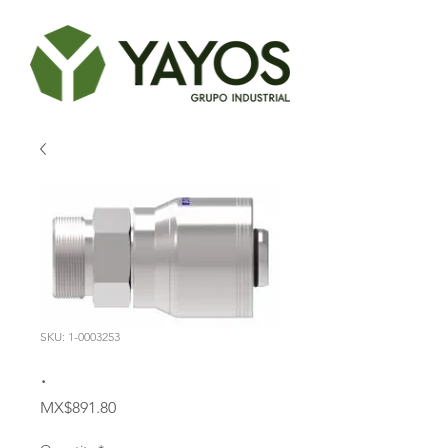
SKU: 1-0003253
.
Price
MX$891.80