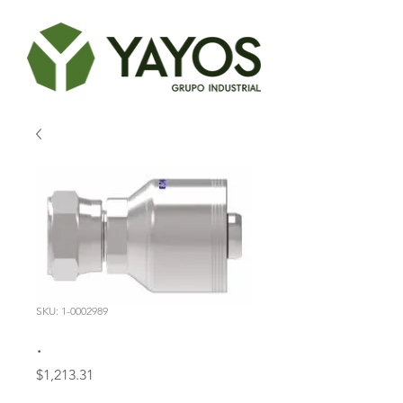
SKU: 1-0002989
.
Precio
$1,213.31