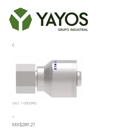
SKU: 1-0002992
.
Price
MX$289.27