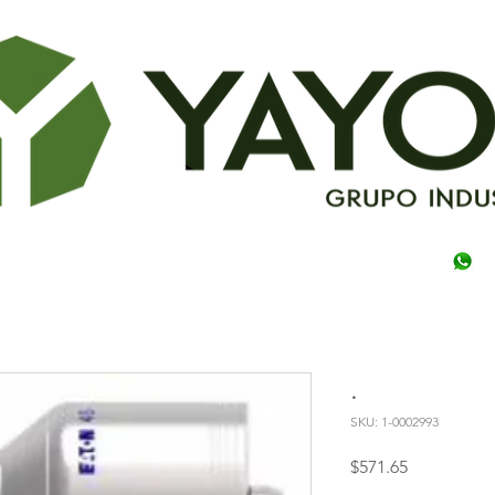
.
SKU: 1-0002993
Precio
$571.65