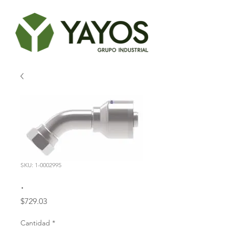
SKU: 1-0002995
.
Precio
$729.03
Cantidad
*