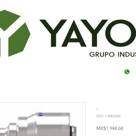
.
SKU: 1-0003266
Price
MX$1,948.68