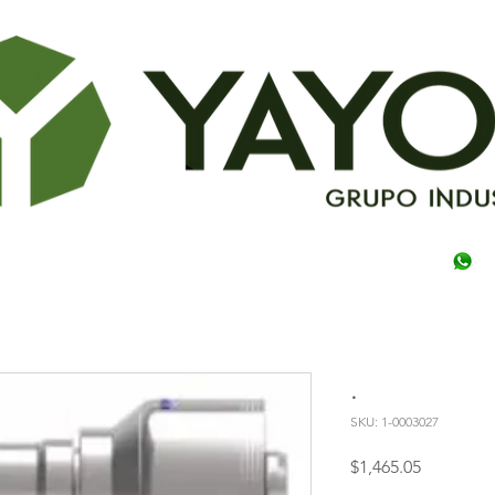
.
SKU: 1-0003027
Precio
$1,465.05