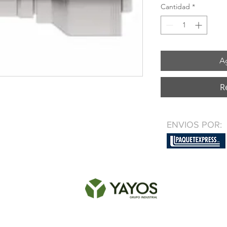
Cantidad
*
Ag
R
ENVIOS POR: