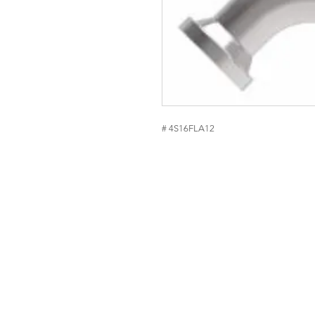
# 4S16FLA12