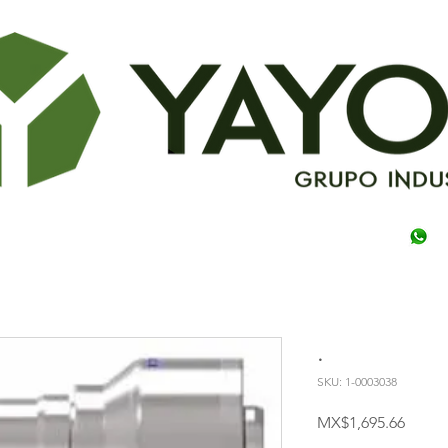
.
SKU: 1-0003038
Price
MX$1,695.66