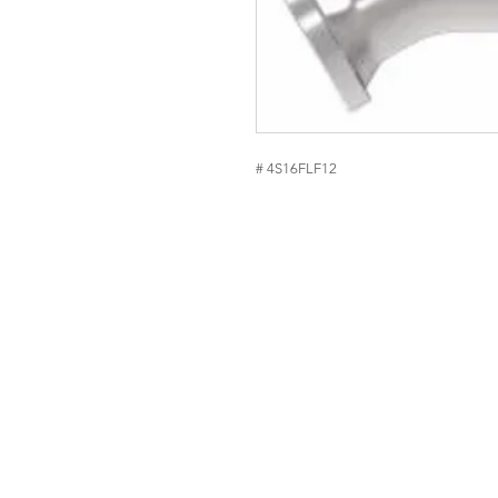
# 4S16FLF12