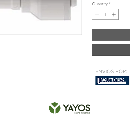
Quantity
*
ENVIOS POR: