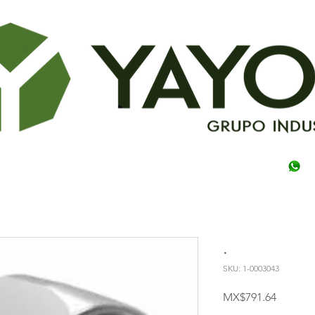
.
SKU: 1-0003043
Price
MX$791.64