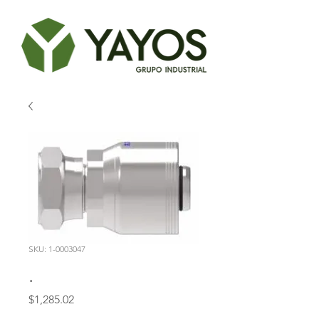
SKU: 1-0003047
.
Precio
$1,285.02