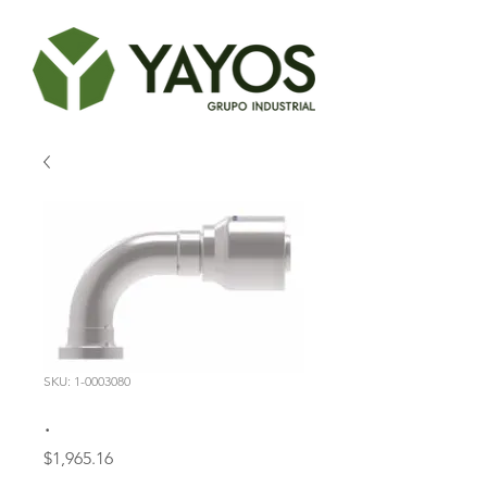
SKU: 1-0003080
.
Precio
$1,965.16