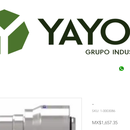
.
SKU: 1-0003086
Price
MX$1,657.35