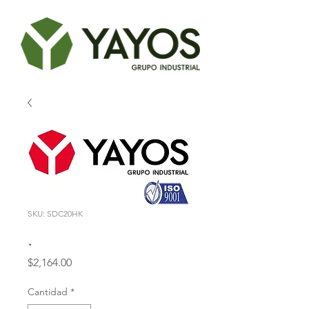
SKU: SDC20HK
.
Precio
$2,164.00
Cantidad
*