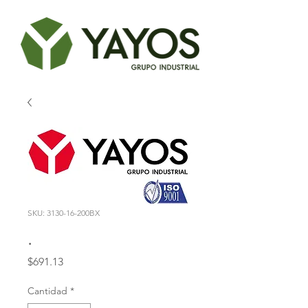
SKU: 3130-16-200BX
.
Precio
$691.13
Cantidad
*