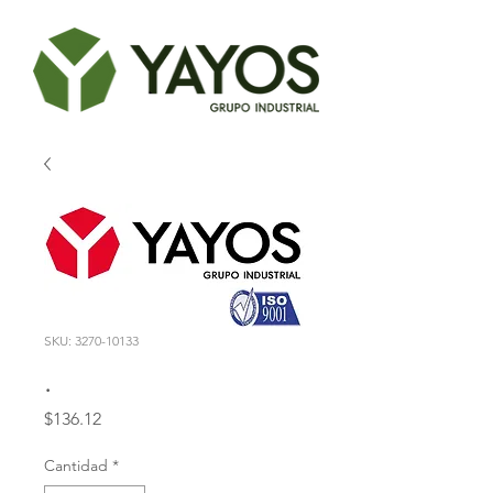
SKU: 3270-10133
.
Precio
$136.12
Cantidad
*