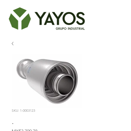
SKU: 1-0003123
.
Price