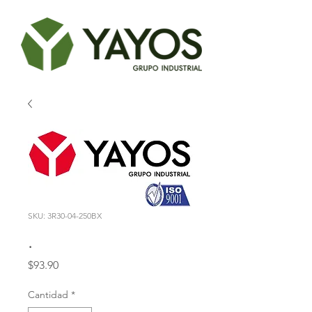
SKU: 3R30-04-250BX
.
Precio
$93.90
Cantidad
*