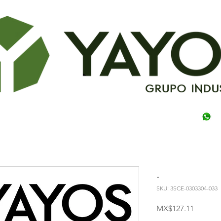
.
SKU: 3SCE-0303304-033
Price
MX$127.11