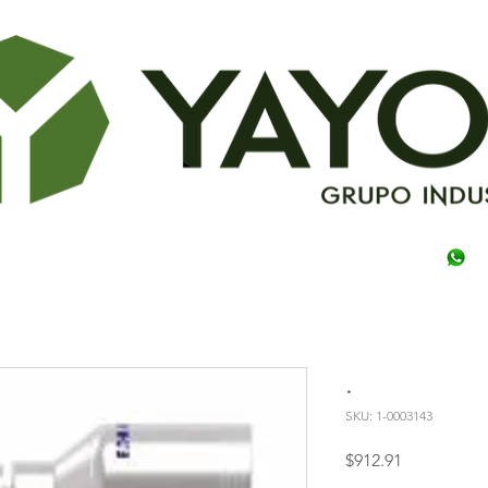
.
SKU: 1-0003143
Precio
$912.91