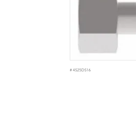
# 4S25DS16