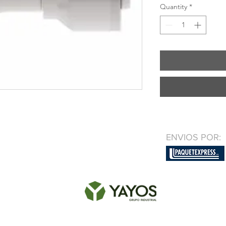
Quantity
*
ENVIOS POR: