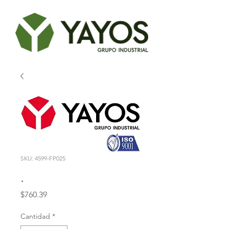
SKU: 4599-FP025
.
Precio
$760.39
Cantidad
*