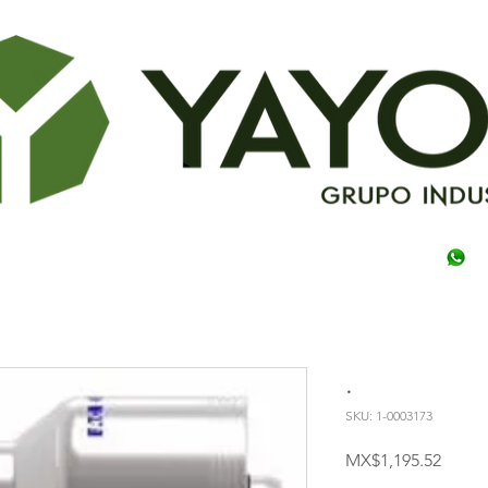
.
SKU: 1-0003173
Price
MX$1,195.52