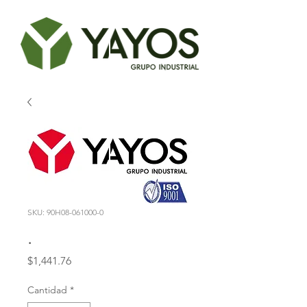
SKU: 90H08-061000-0
.
Precio
$1,441.76
Cantidad
*