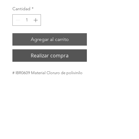
Cantidad
*
Agregar al carrito
Realizar compra
# IBR0609 Material Cloruro de polivinilo 
Color Claro ID del tubo 3/8 Tubo OD 5/8 
Longitud 300 ' Presión laboral 114 PSI 
Rango de temperatura 14 ° F a 149 ° F (-10 
° C a 65 ° C)
ENVIOS POR: