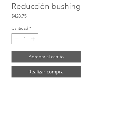
Reducción bushing
Precio
$428.75
Cantidad
*
Agregar al carrito
Realizar compra
# HB2050G Material 150 # Hierro 
galvanizado Hilo hembra NPT Tamaño de 
rosca hembra 1/2 Rosca macho NPT 
Tamaño de rosca macho 2
ENVIOS POR: