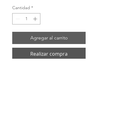
Cantidad
*
Agregar al carrito
Realizar compra
# 40MP-G150 Material PTFE Color Blanco 
Codigo de color sin punto tamaño 1-1 / 2
ENVIOS POR: