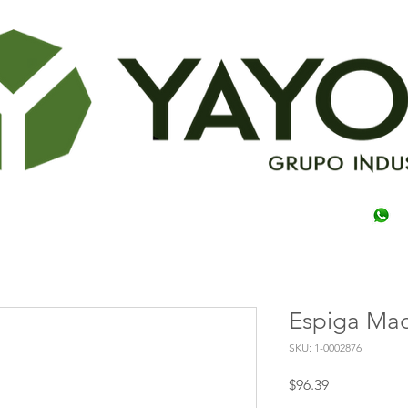
Espiga Ma
SKU: 1-0002876
Precio
$96.39