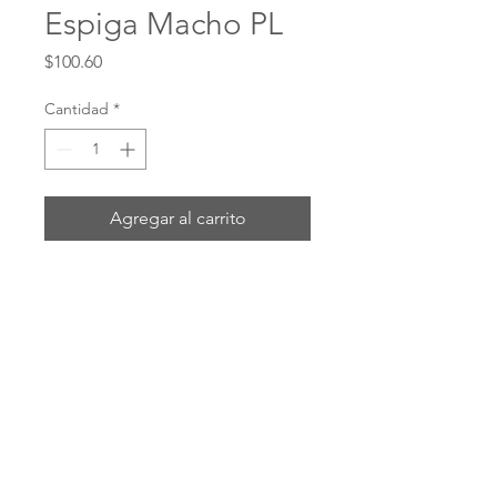
Espiga Macho PL
Precio
$100.60
Cantidad
*
Agregar al carrito
Realizar compra
# 4738-6-8B
ENVIOS POR: