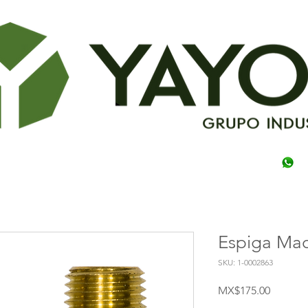
Espiga Ma
SKU: 1-0002863
Price
MX$175.00