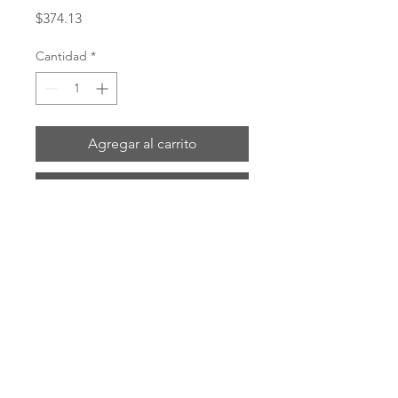
Precio
$374.13
Cantidad
*
Agregar al carrito
Realizar compra
# 4797-8-6B
ENVIOS POR: