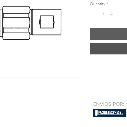
Quantity
*
ENVIOS POR: