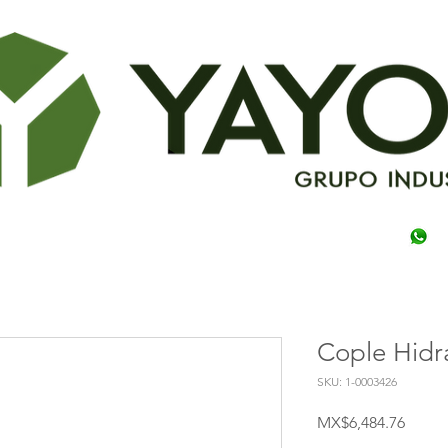
Cople Hidr
SKU: 1-0003426
Price
MX$6,484.76