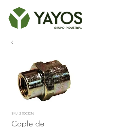
SKU: 2-0003216
Cople de