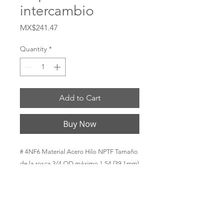
intercambio
Price
MX$241.47
Quantity
*
Add to Cart
Buy Now
# 4NF6 Material Acero Hilo NPTF Tamaño 
de la rosca 3/4 OD máximo 1.54 (39.1mm) 
Tamaño corporal 1/2 Hex 1-3 / 8 Longitud 
1.63 (41.4mm) La calificación de presión 
Ver detalles del producto Rango de 
temperatura -40 ° F a + 250 ° F (-40 ° C a + 