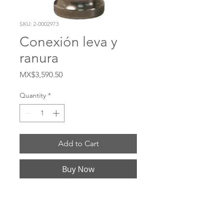
SKU: 2-0002973
Conexión leva y
ranura
Price
MX$3,590.50
Quantity
*
Add to Cart
Buy Now
# 4030-DA-MI Material Hierro maleable 
sin desbastar Sello Buna-N Tamaño del 