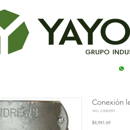
Conexión le
SKU: 2-0002991
Precio
$4,941.69