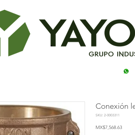
Conexión le
SKU: 2-0003311
Price
MX$7,568.63