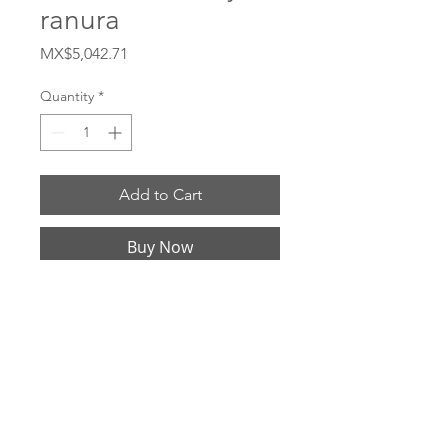
ranura
Price
MX$5,042.71
Quantity
*
Add to Cart
Buy Now
# 500DWSPAL Material Aluminio 356T6 
Tamaño 5 Presión máxima de 
funcionamiento 75 PSI
ENVIOS POR: