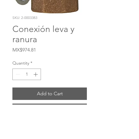
SKU: 2-0003383
Conexión leva y
ranura
Price
MX$974.81
Quantity
*
Add to Cart
Buy Now
# 50-D-BR Material Latón Sello Buna-N 
Tamaño 1/2 Presión máxima de 