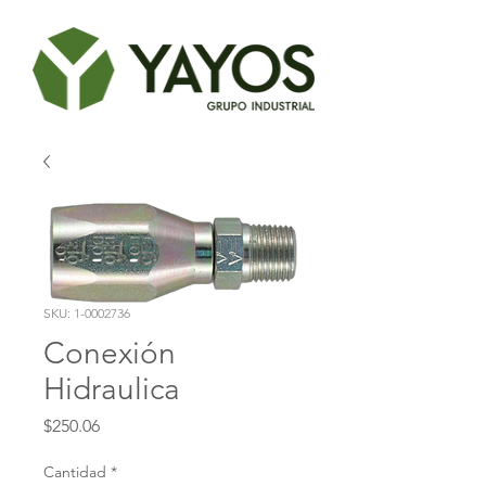
SKU: 1-0002736
Conexión
Hidraulica
Precio
$250.06
Cantidad
*