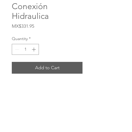
Conexión
Hidraulica
Price
MX$331.95
Quantity
*
Add to Cart
Buy Now
# 412-6-6S
ENVIOS POR: