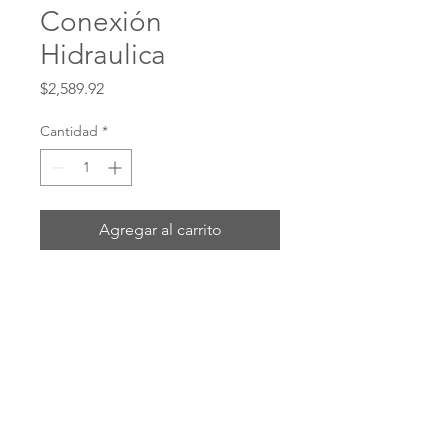
Conexión
Hidraulica
Precio
$2,589.92
Cantidad
*
Agregar al carrito
Realizar compra
# 412-8-10B
ENVIOS POR: