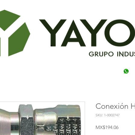
Conexión H
SKU: 1-0002747
Price
MX$194.06