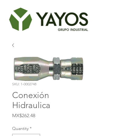
SKU: 1-0002748
Conexión
Hidraulica
Price
MX$262.48
Quantity
*