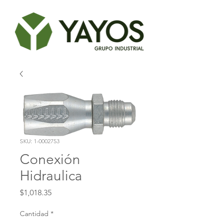
SKU: 1-0002753
Conexión
Hidraulica
Precio
$1,018.35
Cantidad
*