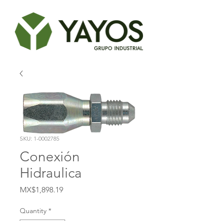
SKU: 1-0002785
Conexión
Hidraulica
Price
MX$1,898.19
Quantity
*