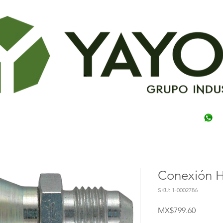
Conexión H
SKU: 1-0002786
Price
MX$799.60