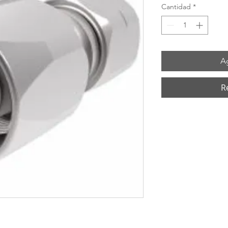
Cantidad
*
Ag
R